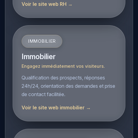
pour vos équipes RH.
Voir le site web RH →
IMMOBILIER
Immobilier
Engagez immédiatement vos visiteurs.
Qualification des prospects, réponses
24h/24, orientation des demandes et prise
de contact facilitée.
Voir le site web immobilier →